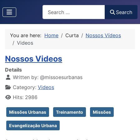
Search
Search
Type 2 or more characters for results.
You are here:
Home
Curta
Nossos Vídeos
Videos
Nossos Videos
Details
Written by:
@missoesurbanas
Category:
Videos
Hits: 2986
Missões Urbanas
Treinamento
Missões
Evangelização Urbana