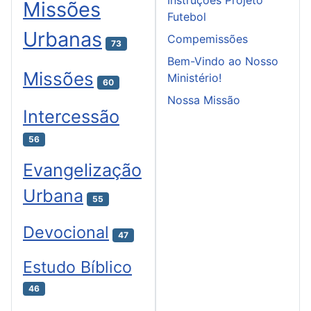
Missões
Futebol
Urbanas
Compemissões
73
Bem-Vindo ao Nosso
Missões
Ministério!
60
Nossa Missão
Intercessão
56
Evangelização
Urbana
55
Devocional
47
Estudo Bíblico
46