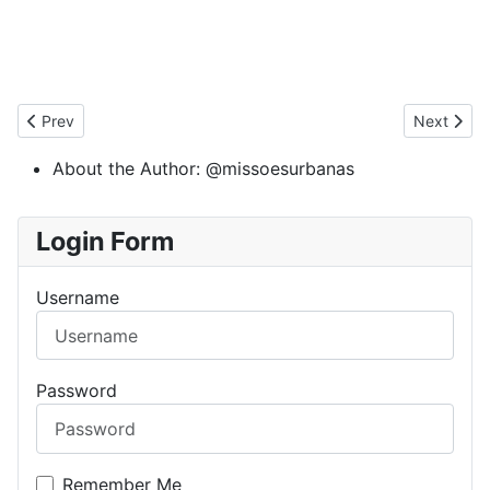
Previous article: Elaina Cazanga
Next artic
Prev
Next
About the Author:
@missoesurbanas
Login Form
Username
Password
Remember Me