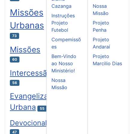
Cazanga
Nossa
Missões
Missão
Instruções
Projeto
Projeto
Urbanas
Futebol
Penha
73
Compemissõ
Projeto
es
Andaraí
Missões
Bem-Vindo
Projeto
60
ao Nosso
Marcilio Dias
Ministério!
Intercessão
Nossa
56
Missão
Evangelização
Urbana
55
Devocional
47