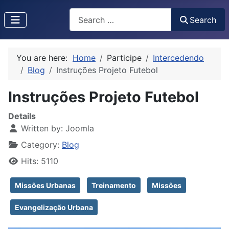
Search
Search
Type 2 or more characters for results.
You are here:
Home
Participe
Intercedendo
Blog
Instruções Projeto Futebol
Instruções Projeto Futebol
Details
Written by:
Joomla
Category:
Blog
Hits: 5110
Missões Urbanas
Treinamento
Missões
Evangelização Urbana