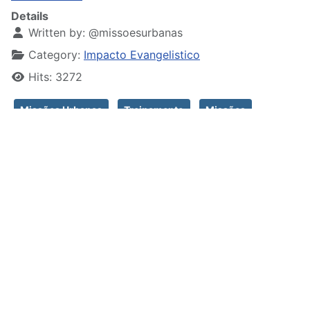
Details
Written by:
@missoesurbanas
Category:
Impacto Evangelistico
Hits: 3272
Missões Urbanas
Treinamento
Missões
Evangelização Infantil
Chegamos na Igreja Assembleia de Deus Central de
Cordovil onde encontramos com os irmãos da AD
Porto Carreiro, da AD Cordovil e também vários
missionários da Jocum do Chile, Peru e Uruguai.
Read more: Impacto Evangelístico em Cordovil
About the Author:
@missoesurbanas