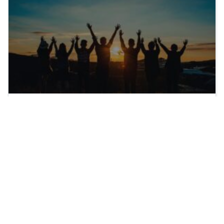
Nós amamos e Servimos as Pessoas!
Voluntariado é uma expressão de amor ao
próximo.
Read more …
You are here:
Home
Missões Urbanas