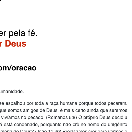
humanidade.
se espalhou por toda a raça humana porque todos pecaram.
 que somos amigos de Deus, é mais certo ainda que seremos
 vivíamos no pecado. (Romanos 5:8) O próprio Deus decidiu
já está condenado, porquanto não crê no nome do unigênito
 a glória de Deus? (João 11:40) Precisamos crer para vermos o