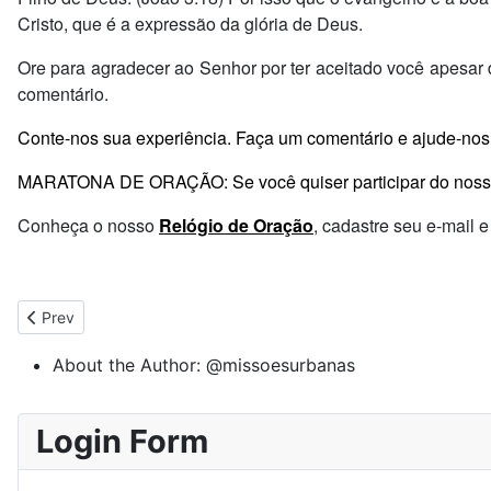
Cristo, que é a expressão da glória de Deus.
Ore para agradecer ao Senhor por ter aceitado você apesar 
comentário.
Conte-nos sua experiência. Faça um comentário e ajude-nos 
MARATONA DE ORAÇÃO: Se você quiser participar do nosso 
Conheça o nosso
Relógio de Oração
, cadastre seu e-mail
Previous article: Maratona de Oração 2
Prev
About the Author:
@missoesurbanas
Login Form