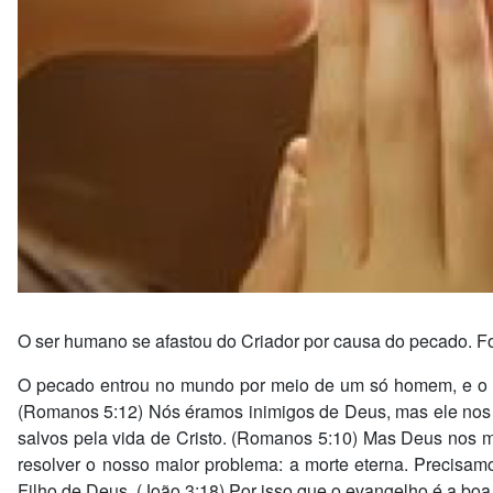
O ser humano se afastou do Criador por causa do pecado. F
O pecado entrou no mundo por meio de um só homem, e o s
(Romanos 5:12) Nós éramos inimigos de Deus, mas ele nos 
salvos pela vida de Cristo. (Romanos 5:10) Mas Deus nos 
resolver o nosso maior problema: a morte eterna. Precisa
Filho de Deus. (João 3:18) Por isso que o evangelho é a boa 