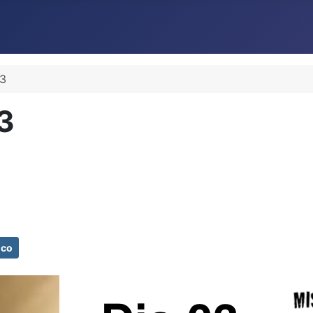
 3
3
ico