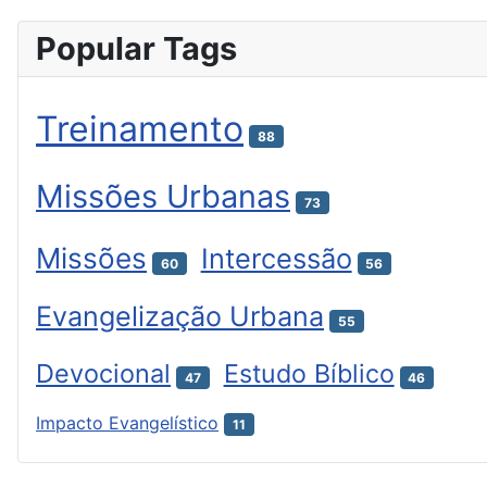
Popular Tags
Treinamento
88
Missões Urbanas
73
Missões
Intercessão
60
56
Evangelização Urbana
55
Devocional
Estudo Bíblico
47
46
Impacto Evangelístico
11