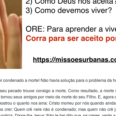
oi condenado a morte! Não havia solução para o problema da 
eu pecado trouxe consigo a morte. Como resultado, a morte 
tornou seus amigos por meio da morte do seu Filho. E, agora
mostrou o quanto nos ama: Cristo morreu por nós quando ainda
mos crer: Quem crê nele não é condenado; mas quem não crê 
notícia. Disse-lhe Jesus: Não te hei dito que, se creres, verás