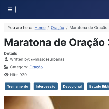
You are here:
Home
Oração
Maratona de Oração
Maratona de Oração 
Details
Written by:
@missoesurbanas
Category:
Oração
Hits: 929
Treinamento
Intercessão
Devocional
Estudo Bíbl